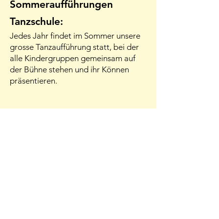
Sommeraufführungen
Tanzschule:
Jedes Jahr findet im Sommer unsere
grosse Tanzaufführung statt, bei der
alle Kindergruppen gemeinsam auf
der Bühne stehen und ihr Können
präsentieren.
Mit einer entsprechenden Zusatzversicherung
können meine Tanzstunden bei den meisten
gängigen Krankenkassen abgerechnet bzw.
rückvergütet werden.
Susanne Roth (Tanzraum)